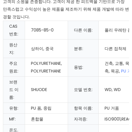
고객의 소원을 존중합니다. 고객이 제공 한 피드백을 기반으로 가장
만족스럽고 수익성이 높은 제품을 제조하기 위해 제품 개발에 따라 변
경할 것입니다.
CAS
7085-85-0
다른 이름:
폴리 우레탄 폼
번호:
원산
상하이, 중국
분류:
다른 접착제
지:
주요
POLYURETHANE,
건축, 교통, 목공
용법:
원료:
POLYURETHANE
축, 목공,
PU 
브랜
드 이
SHUODE
모델 번호:
WD, WD
름:
유형:
PU 폼, 중립
항목 이름:
PU 거품
MF:
혼합물
자격증:
ISO9001,REAC
온도.