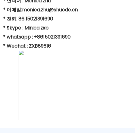
* 연락처 : Monica.zhu
* 이메일:monica.zhu@shuode.cn
* 전화: 86 15021391690
* Skype : Minica.zxb
* whatsapp : +8615021391690
* Wechat : ZXB89616