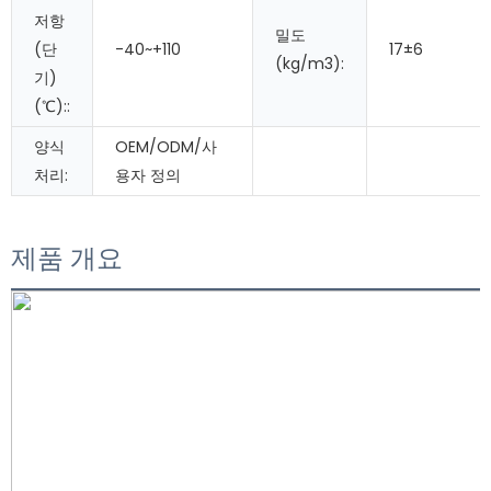
저항
밀도
(단
-40~+110
17±6
(kg/m3):
기)
(℃)::
양식
OEM/ODM/사
처리:
용자 정의
제품 개요