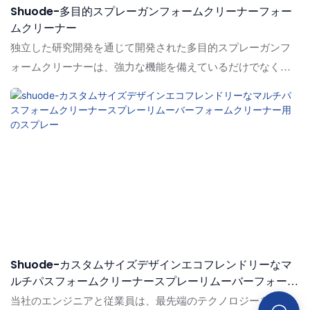
Shuode-多目的スプレーガンフォームクリーナーフォー
ムクリーナー
独立した研究開発を通じて開発された多目的スプレーガンフ
ォームクリーナーは、強力な機能を備えているだけでなく、
長い間業界を悩ませてきた問題点を解決します。 製品には、
接着剤&シーラントに幅広い用途があります
Shuode-カスタムサイズデザインエコフレンドリーなマ
ルチパスフォームクリーナースプレーリムーバーフォーム
クリーナー用のスプレー
当社のエンジニアと従業員は、最先端のテクノロジーを巧み