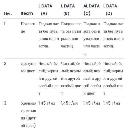
L DATA
L DATA
AL DATA
L DATA
Нет.
Iteam
（A）
（B）
(C)
（D）
1
Появлен
Гладкая пас
Гладкая пас
Гладкая п
Гладкая пас
ие
та без пузы
та без пузы
аста без п
та без пузы
рьков или ч
рьков или
узырьков
рьков или ч
астиц.
частиц.
или части
астиц.
ц.
2
Доступн
Чистый; бе
Чистый; бе
Чистый; б
Чистый; бе
ый цвет
лый; черны
лый; черны
елый; чер
лый; черны
й и другой
й и другой
ный и дру
й и другой
особый цве
особый цве
гой особы
особый цве
т
т
й цвет
т
3
Удельная
1,45 г/мл
1,45 г/мл
1,45 г/мл
1,45 г/мл
гравитац
ия (друг
ой цвет)