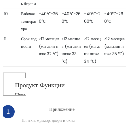
ь берег а
10
Рабочая
-40℃-26
-40℃-26
-40℃-2
-40℃-26
температ
0℃
0℃
60℃
0℃
ура
11
Срок год
≥12 месяцев
≥12 месяце
≥12 месяц
≥12 месяцев
ности
(магазин н
в (магазин
ев (магаз
(магазин н
иже 32 ℃)
ниже 33
ин ниже
иже 35 ℃)
℃)
34 ℃)
Продукт
Функции
Шуод
Приложение
1
Плитки, мрамор, двери и окна