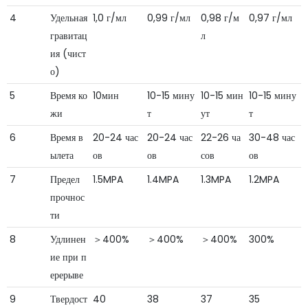
4
Удельная
1,0 г/мл
0,99 г/мл
0,98 г/м
0,97 г/мл
гравитац
л
ия (чист
о)
5
Время ко
10мин
10-15 мину
10-15 мин
10-15 мину
жи
т
ут
т
6
Время в
20-24 час
20-24 час
22-26 ча
30-48 час
ылета
ов
ов
сов
ов
7
Предел
1.5MPA
1.4MPA
1.3MPA
1.2MPA
прочнос
ти
8
Удлинен
＞400%
＞400%
＞400%
300%
ие при п
ерерыве
9
Твердост
40
38
37
35