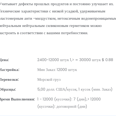
Учитывает дефекты прошлых продуктов и постоянно улучшает их.
Технические характеристики с низкой усадкой, удерживаемым
эластомерным анти -милдустком, нетоксичным водонепроницаемы
нейтральным нейтральным силиконовым герметиком можно
настроить в соответствии с вашими потребностями.
Цена:
2400-12000 штук 1,> = 30000 штук $ 0.88
Настройка:
Мин Заказ: 12000 штук
Перевозки:
Морской груз
Образцы:
5,00 долл. США/кусок, 1 кусок (мин. Заказ)
Время Выполнения:
1 - 12000 (кусочки): 7 (дни),> 12000
(кусочки): договорной (дни)