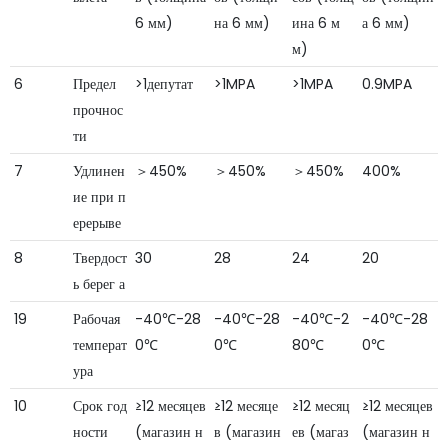
6 мм)
на 6 мм)
ина 6 м
а 6 мм)
м)
6
Предел
>1депутат
>1MPA
>1MPA
0.9MPA
прочнос
ти
7
Удлинен
＞450%
＞450%
＞450%
400%
ие при п
ерерыве
8
Твердост
30
28
24
20
ь берег а
19
Рабочая
-40℃-28
-40℃-28
-40℃-2
-40℃-28
температ
0℃
0℃
80℃
0℃
ура
10
Срок год
≥12 месяцев
≥12 месяце
≥12 месяц
≥12 месяцев
ности
(магазин н
в (магазин
ев (магаз
(магазин н