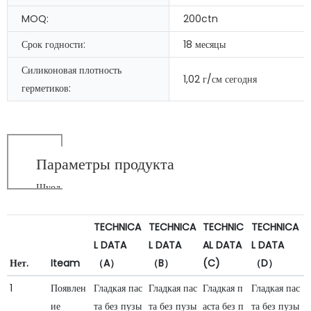
MOQ:
200ctn
Срок годности:
18 месяцы
Силиконовая плотность
1,02 г/см сегодня
герметиков:
Параметры продукта
Шуод
TECHNICA
TECHNICA
TECHNIC
TECHNICA
L DATA
L DATA
AL DATA
L DATA
Нет.
Iteam
（A）
（B）
(C)
（D）
1
Появлен
Гладкая пас
Гладкая пас
Гладкая п
Гладкая пас
ие
та без пузы
та без пузы
аста без п
та без пузы