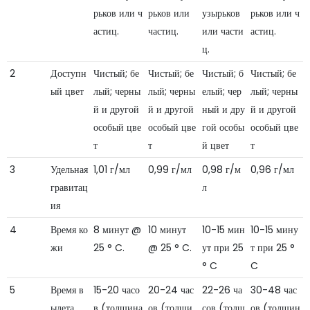
рьков или ч
рьков или
узырьков
рьков или ч
астиц.
частиц.
или части
астиц.
ц.
2
Доступн
Чистый; бе
Чистый; бе
Чистый; б
Чистый; бе
ый цвет
лый; черны
лый; черны
елый; чер
лый; черны
й и другой
й и другой
ный и дру
й и другой
особый цве
особый цве
гой особы
особый цве
т
т
й цвет
т
3
Удельная
1,01 г/мл
0,99 г/мл
0,98 г/м
0,96 г/мл
гравитац
л
ия
4
Время ко
8 минут @
10 минут
10-15 мин
10-15 мину
жи
25 ° C.
@ 25 ° C.
ут при 25
т при 25 °
° C
C
5
Время в
15-20 часо
20-24 час
22-26 ча
30-48 час
ылета
в (толщина
ов (толщи
сов (толщ
ов (толщин