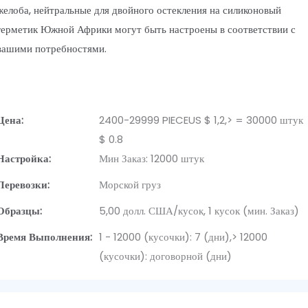
желоба, нейтральные для двойного остекления на силиконовый
герметик Южной Африки могут быть настроены в соответствии с
вашими потребностями.
Цена:
2400-29999 PIECEUS $ 1,2,> = 30000 штук
$ 0.8
Настройка:
Мин Заказ: 12000 штук
Перевозки:
Морской груз
Образцы:
5,00 долл. США/кусок, 1 кусок (мин. Заказ)
Время Выполнения:
1 - 12000 (кусочки): 7 (дни),> 12000
(кусочки): договорной (дни)