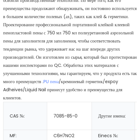
освоили производственные технологии. По мере того, как его
преимущества продолжают обнаруживать, он постоянно используется
в большем количестве полевых (ах), таких как клей & герметики.
Проектирование профессиональной портативной клейкой клеевой
пенопластовой пены с 750 мл 750 мл полиуретановой аэрозольной
пены для заполнителя для заполнения, чтобы соответствовать
тенденции рынка, что удерживает нас на шаг впереди других
производителей. Он изготовлен из сырья, который был протестирован
нашими инспекторами по QC. Обработка этих материалов с
улучшенными технологиями, мы гарантируем, что у продукта есть так
много преимуществ .
PU пена
/кремниевый герметик/expoy
Adheives/Liquid Nail принесут удобство и преимущества для
клиентов.
CAS №:
7085-85-0
Другие имена:
MF:
C6H7NO2
Einecs №: