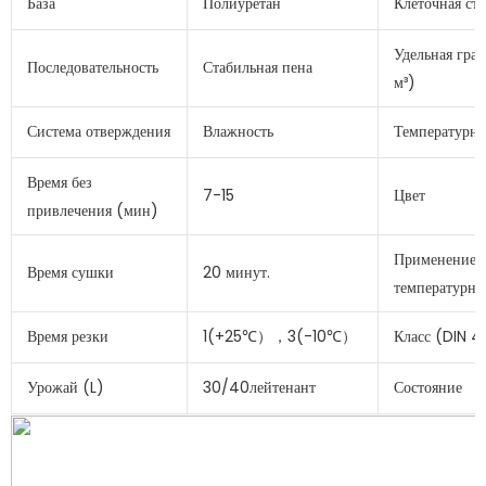
База
Полиуретан
Клеточная ст
Удельная гра
Последовательность
Стабильная пена
м³)
Система отверждения
Влажность
Температурна
Время без
7-15
Цвет
привлечения (мин)
Применение
Время сушки
20 минут.
температурно
Время резки
1(+25℃），3(-10℃）
Класс (DIN 4
Урожай (L)
30/40лейтенант
Состояние