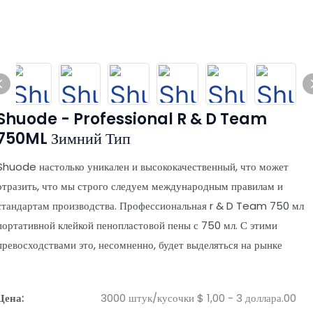
Shuode - Professional R & D Team
750ML Зимний Тип
Shuode настолько уникален и высококачественный, что может
отразить, что мы строго следуем международным правилам и
стандартам производства. Профессиональная r & D Team 750 мл
портативной клейкой пенопластовой пены с 750 мл. С этими
превосходствами это, несомненно, будет выделяться на рынке
Цена:
3000 штук/кусочки $ 1,00 - 3 доллара.00