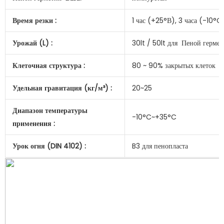
Время резки :
1 час (+25°В), 3 часа (-10°C
Урожай (L) :
30lt / 50lt для Пеной гермет
Клеточная структура :
80 ~ 90% закрытых клеток
Удельная гравитация (кг/м³) :
20~25
Диапазон температуры
-10°C~+35°C
применения :
Урок огня (DIN 4102) :
B3 для пенопласта