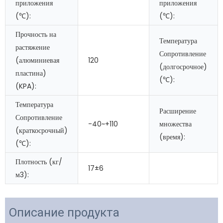
приложения
приложения
(℃):
(℃):
Прочность на
Температура
растяжение
Сопротивление
(алюминиевая
120
(долгосрочное)
пластина)
(℃):
(KPA):
Температура
Расширение
Сопротивление
-40~+110
множества
(краткосрочный)
(время):
(℃):
Плотность (кг/
17±6
м3):
Описание продукта