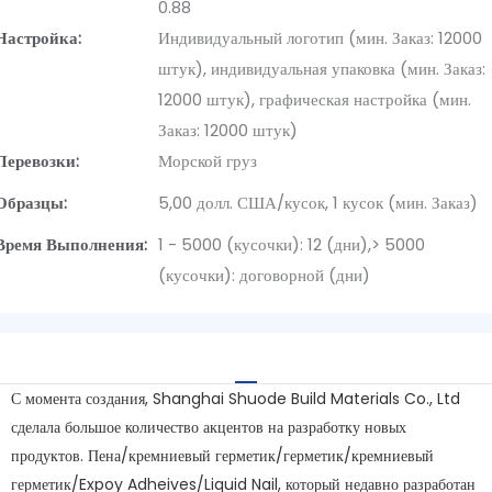
0.88
Настройка:
Индивидуальный логотип (мин. Заказ: 12000
штук), индивидуальная упаковка (мин. Заказ:
12000 штук), графическая настройка (мин.
Заказ: 12000 штук)
Перевозки:
Морской груз
Образцы:
5,00 долл. США/кусок, 1 кусок (мин. Заказ)
Время Выполнения:
1 - 5000 (кусочки): 12 (дни),> 5000
(кусочки): договорной (дни)
С момента создания, Shanghai Shuode Build Materials Co., Ltd
сделала большое количество акцентов на разработку новых
продуктов. Пена/кремниевый герметик/герметик/кремниевый
герметик/Expoy Adheives/Liquid Nail, который недавно разработан