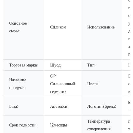
Ст
во
об
Основное
уп
Силикон
Использование:
сырье:
де
во
зд
ге
Торговая марка:
Шуод
Тип:
Не
GP
Бе
Название
Силиконовый
Цвета:
се
продукта:
герметик
ва
I
База:
Ацетокси
Логотип/бренд:
-д
Температура
пр
Срок годности:
12месяцы
отверждения:
те