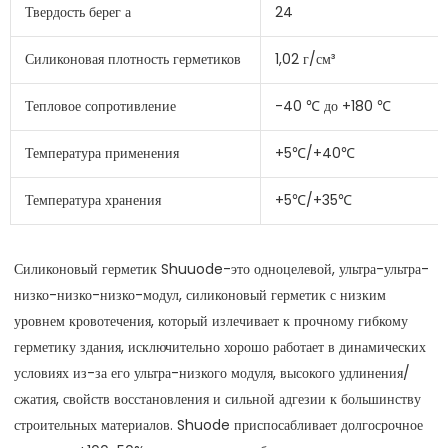
Твердость берег а
24
Силиконовая плотность герметиков
1,02 г/см³
Тепловое сопротивление
-40 ℃ до +180 ℃
Температура применения
+5℃/+40℃
Температура хранения
+5℃/+35℃
Силиконовый герметик Shuuode-это одноцелевой, ультра-ультра-
низко-низко-низко-модул, силиконовый герметик с низким 
уровнем кровотечения, который излечивает к прочному гибкому 
герметику здания, исключительно хорошо работает в динамических 
условиях из-за его ультра-низкого модуля, высокого удлинения/
сжатия, свойств восстановления и сильной адгезии к большинству 
строительных материалов. Shuode приспосабливает долгосрочное 