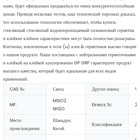
нами, будет официально продаваться по очень конкурентоспособным
ценам. Проведя несколько тестов, наш технический персонал доказал,
что использование технологии обеспечивает, чтобы купить
стеклянный стеклянный водонепроницаемый силиконовый герметик
и клейкие клейкие характеристики могут быть полностью разыграны.
Клетники, вовлеченные в поле (ы) клея & герметиков высоко говорят
о нашем продукте. Наши поставщики с нейтральными герметичными
и клейкой на клейкой кукуировании GP GRP гарантируют продукт
высшего качества, который будет идеальным для всех видов
применений.
CAS №:
Смесь
Другие имена:
Чи
MSIO2
MF:
Einecs №:
2
NH2O
Место
Шаньдун,
Классификация:
Др
происхождения:
Китай