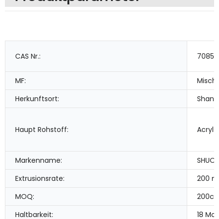
CAS Nr.:
7085-
MF:
Misch
Herkunftsort:
Shang
Haupt Rohstoff:
Acryl
Markenname:
SHUO
Extrusionsrate:
200 m
MOQ:
200ct
Haltbarkeit:
18 Mo