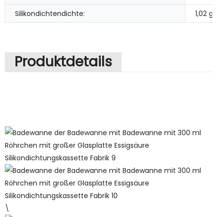
Silikondichtendichte:
1,02 g
Produktdetails
\