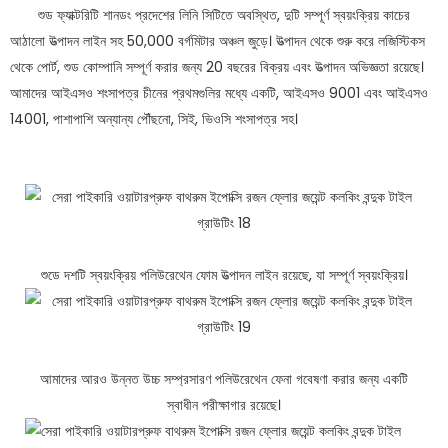
শুড ফ্যাক্টরিটি শানডং প্রদেশের লিনি সিটিতে অবস্থিত, দুটি সম্পূর্ণ স্বয়ংক্রিয় কাচের
আঠালো উত্পাদন লাইন সহ 50,000 বর্গমিটার অঞ্চল জুড়ে। উত্পাদন থেকে শুরু করে লজিস্টিকস
থেকে পোর্ট, শুড কোম্পানি সম্পূর্ণ করার জন্য 20 বছরের বিক্রয় এবং উত্পাদন অভিজ্ঞতা রয়েছে।
আমাদের আইএসও শংসাপত্র চীনের প্রথমগুলির মধ্যে একটি, আইএসও 9001 এবং আইএসও
14001, পাশাপাশি অন্যান্য পৌঁছনো, সিই, ভিওসি শংসাপত্র সহ।
শুডে দশটি স্বয়ংক্রিয় পলিউরেথেন ফোম উত্পাদন লাইন রয়েছে, যা সম্পূর্ণ স্বয়ংক্রিয়।
আমাদের আরও উন্নত উচ্চ সম্প্রসারণ পলিউরেথেন ফেনা গবেষণা করার জন্য একটি
স্বাধীন পরীক্ষাগার রয়েছে।