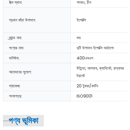
উত্স স্থান:
শানডং, চীন
প্রধান কাঁচা উপাদান:
ইপোক্সি
ব্র্যান্ড নাম:
শুড
পণ্যের নাম:
দুটি উপাদান ইপোক্সি আঠালো
ভলিউম:
400এমএল
উইন্ডো, আসবাব, ক্যাবিনেট, রান্নাঘর
আবেদনের সুযোগ:
টয়লেট
প্যাকেজ:
20 টুকরা/কার্টন
শংসাপত্র:
ISO9001
পণ্য ভূমিকা