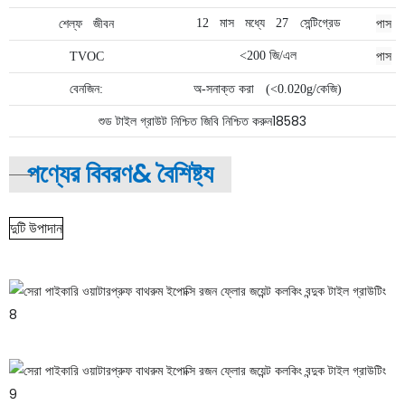
পাস
12
মাস
মধ্যে
27
সেন্টিগ্রেড
শেল্ফ
জীবন
পাস
<200 জি/এল
TVOC
বেনজিন:
অ-সনাক্ত করা
(<0.020g/কেজি)
শুড টাইল গ্রাউট নিশ্চিত জিবি নিশ্চিত করুন18583
পণ্যের বিবরণ&
বৈশিষ্ট্য
দুটি উপাদান