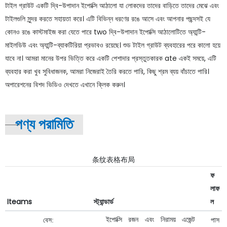
টাইল গ্রাউট একটি দ্বি-উপাদান ইপোক্সি আঠালো যা লোকদের তাদের বাড়িতে তাদের মেঝে এবং
টাইলগুলি সুন্দর করতে সহায়তা করে। এটি বিভিন্ন ধরণের রঙে আসে এবং আপনার পছন্দসই যে
কোনও রঙে কাস্টমাইজ করা যেতে পারে two দ্বি-উপাদান ইপোক্সি আঠালোটিতে অ্যান্টি-
মাইলডিউ এবং অ্যান্টি-ব্যাকটিরিয়া প্রভাবও রয়েছে। শুড টাইল গ্রাউট ব্যবহারের পরে কালো হয়ে
যাবে না। আমরা মানের উপর ভিত্তি করে একটি পেশাদার প্রস্তুতকারক ate একই সময়ে, এটি
ব্যবহার করা খুব সুবিধাজনক, আমরা নিজেরাই তৈরি করতে পারি, কিছু শ্রম ব্যয় বাঁচাতে পারি।
অপারেশনের বিশদ ভিডিও দেখতে এখানে ক্লিক করুন।
পণ্য পরামিতি
条纹表格布局
ফ
লাফ
Iteams
স্ট্যান্ডার্ড
ল
পাস
ইপোক্সি
রজন
এবং
নিরাময়
এজেন্ট
বেস: