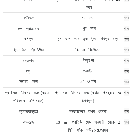
বছর
পাস
নমনীয়তা
খুব
ভাল
পাস
খুব
ভাল
জল
প্রতিরোধ
পাস
বার্ধক্য
খুব
ভাল
পরে
ত্বরান্বিত
বার্ধক্য
চক্র
পাস
হিম-গলিত
স্থিতিশীল
কি
না
হিমশীতল
পাস
কিছুই না
রক্তপাত
পাস
গন্ধহীন
গন্ধ
পাস
নিরাময়
সময়
24-72 ঘন্টা
পাস
প্রাথমিক
নিরাময়
সময় (ক্যান
প্রাথমিক
নিরাময়
সময় (ক্যান
পরিষ্কার
অ
পরিষ্কার
অতিরিক্ত)
তিরিক্ত)
ননফ্ল্যামেবল
পাস
জ্বলনযোগ্যতা
কখন
শুকনো
পাস
কভারেজ
18
㎡
প্রতিটি
সেট
অনুযায়ী
থেকে
2
মিমি
ফাঁক
গভীরতা&প্রস্থ