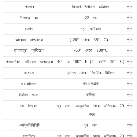
দ্বিগুণ
পাস
প্রকার
উপাদান
আঠালো
পাস
উপলব্ধ
রঙ
22
রঙ
পাস
চেহারা
মসৃণ
আটকান
পাস
আবেদন
তাপমাত্রা
(-20°
থেকে
38°
C)
পাস
তাপমাত্রা
প্রতিরোধ
-60°
থেকে
100°C
পাস
40°
ও
100°
F
(4°
থেকে
38°
C)
প্রস্তাবিত
স্টোরেজ
তাপমাত্রা
পাস
আঠালো
দুর্দান্ত
থেকে
সিরামিক
টাইলস
পাস
নন-এসএজি
ধারাবাহিকতা
পাস
দুর্দান্ত
ব্রিজিং
ক্ষমতা
রঙ
পাস
স্থিরতা
খুব
ভাল;
আনুমানিক
থেকে
অতিক্রম
20
বছর
পাস
এক্সট্রুডিবিলিটি
খুব
ভাল
পাস
স্থায়িত্ব
খুব
ভাল;
আনুমানিক
থেকে
অতিক্রম
20