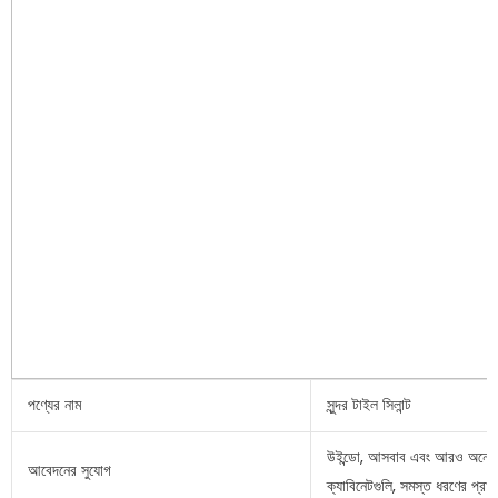
পণ্যের নাম
সুন্দর টাইল সিলান্ট
উইন্ডো, আসবাব এবং আরও অনেক কি
আবেদনের সুযোগ
ক্যাবিনেটগুলি, সমস্ত ধরণের প্রান