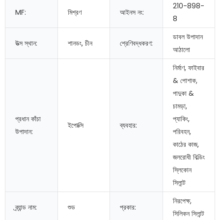
210-898-
MF:
মিশ্রণ
আইনস নং:
8
ডাবল উপাদান
উত্স স্থান:
শানডং, চীন
শ্রেণিবদ্ধকরণ:
আঠালো
নির্মাণ, ফাইবার
& পোশাক,
পাদুকা &
চামড়া,
প্রধান কাঁচা
প্যাকিং,
ইপোক্সি
ব্যবহার:
উপাদান:
পরিবহন,
কাঠের কাজ,
জলরোধী বিল্ডিং
স্লিকোন
সিলান্ট
নিরপেক্ষ,
ব্র্যান্ড নাম:
শুড
প্রকার:
সিলিকন সিলান্ট