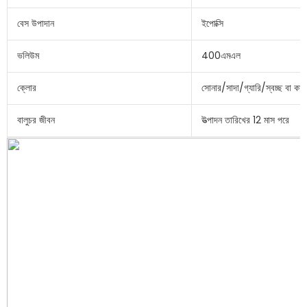
বেস উপাদান
ইপোক্সি
ভলিউম
400এমএল
ক্লোর
সোনার/সাদা/গ্যারি/স্বচ্ছ বা কা
বালুচর জীবন
উত্পাদন তারিখের 12 মাস পরে