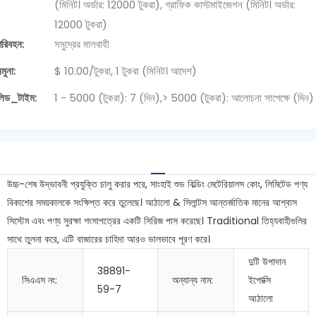
(মিনিট। অর্ডার: 12000 টুকরা), গ্রাফিক কাস্টমাইজেশন (মিনিট। অর্ডার:
12000 টুকরা)
পরিবহন:
সমুদ্রের মালবাহী
মুনা:
$ 10.00/টুকরা, 1 টুকরা (মিনিট। আদেশ)
লিড_টাইম:
1 - 5000 (টুকরা): 7 (দিন),> 5000 (টুকরা): আলোচনা সাপেক্ষে (দিন)
উচ্চ-শেষ উদ্ভাবনী প্রযুক্তি চালু করার পরে, সাংহাই শুড বিল্ডিং মেটেরিয়ালস কোং, লিমিটেড পণ্য
বিকাশের সময়কালকে সংক্ষিপ্ত করে তুলেছে। আঠালো & সিলান্টস আন্তর্জাতিক মানের আশ্বাস
সিস্টেম এবং পণ্য সুরক্ষা শংসাপত্রের একটি সিরিজ পাস করেছে। Traditional তিহ্যবাহীগুলির
সাথে তুলনা করে, এটি বাজারের চাহিদা আরও ভালভাবে পূরণ করে।
দুটি উপাদান
38891-
সিএএস নং:
অন্যান্য নাম:
ইপোক্সি
59-7
আঠালো