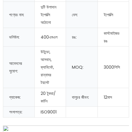
দুটি উপাদান
পণ্যের নাম:
ইপোক্সি
বেস:
ইপোক্সি
আঠালো
কাস্টমাইজড
ভলিউম:
400এমএল
রঙ:
রঙ
উইন্ডো,
আসবাব,
আবেদনের
ক্যাবিনেট,
MOQ:
3000পিসি
সুযোগ:
রান্নাঘর
টয়লেট
20 টুকরা/
প্যাকেজ:
বালুচর জীবন:
12মাস
কার্টন
শংসাপত্র:
ISO9001