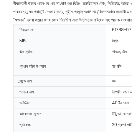
দীর্ঘমেয়াদী বাজার গবেষণার পরে সাংহাই শুড বিল্ডিং মেটেরিয়ালস কোং, লিমিটেড, আমর
পারফরম্যান্সের গ্যারান্টি দেওয়ার জন্য, গৃহীত প্রযুক্তিগুলি প্রযুক্তিগতভাবে দরকারী 
"গুণমান" দ্বারা জয়ের জন্য জোর দিয়েছিল এবং উচ্চমানের পরিষেবা সহ অনেক সংস্থার
সিএএস নং:
61788-97
MF:
মিশ্রণ
উত্স স্থান:
শানডং, চীন
প্রধান কাঁচা উপাদান:
ইপোক্সি
ব্র্যান্ড নাম:
শুড
পণ্যের নাম:
ইপোক্সি রজন 
ভলিউম:
400এমএল
আবেদনের সুযোগ:
উইন্ডো, আসবাব,
প্যাকেজ:
20 গ্রুপ/কার্