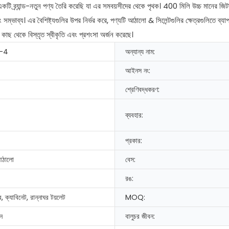
া একটি ব্র্যান্ড-নতুন পণ্য তৈরি করেছি যা এর সমবয়সীদের থেকে পৃথক। 400 মিলি উচ্চ মানের জি
এবং সম্ভাব্য। এর বৈশিষ্ট্যগুলির উপর নির্ভর করে, পণ্যটি আঠালো & সিলেন্টগুলির ক্ষেত্রগুলিতে ব্য
 কাছ থেকে বিস্তৃত স্বীকৃতি এবং প্রশংসা অর্জন করেছে।
-4
অন্যান্য নাম:
আইনস নং:
শ্রেণিবদ্ধকরণ:
ব্যবহার:
প্রকার:
আঠালো
বেস:
রঙ:
 ক্যাবিনেট, রান্নাঘর টয়লেট
MOQ:
টন
বালুচর জীবন: