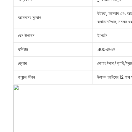
উইন্ডো, আসবাব এবং আরও
আবেদনের সুযোগ
ক্যাবিনেটগুলি, সমস্ত ধর
বেস উপাদান
ইপোক্সি
ভলিউম
400এমএল
ক্লোর
সোনার/সাদা/গ্যারি/স্বচ
বালুচর জীবন
উত্পাদন তারিখের 12 মাস 