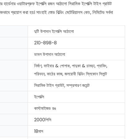
টার হার্ডেনার ওয়াটারপ্রুফ ইপোক্সি রজন আঠালো সিরামিক ইপোক্সি টাইল গ্রাউট
াপকভাবে প্রয়োগ করা হয়। সাংহাই শুোড বিল্ডিং মেটেরিয়ালস কোং, লিমিটেড সর্বদা
দুটি উপাদান ইপোক্সি আঠালো
210-898-8
ডাবল উপাদান আঠালো
নির্মাণ, ফাইবার & পোশাক, পাদুকা & চামড়া, প্যাকিং,
পরিবহন, কাঠের কাজ, জলরোধী বিল্ডিং স্লিকোন সিলান্ট
সিরামিক টাইল গ্রাউট, সম্প্রসারণ জয়েন্ট
ইপোক্সি
কাস্টমাইজড রঙ
2000পিসি
18মাস