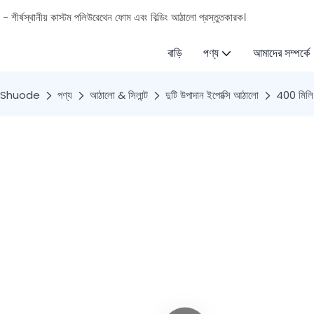
ড - শীর্ষস্থানীয় কাস্টম পলিউরেথেন ফোম এবং বিল্ডিং আঠালো প্রস্তুতকারক।
বাড়ি
পণ্য
আমাদের সম্পর্কে
Shuode
পণ্য
আঠালো & সিলান্ট
দুটি উপাদান ইপোক্সি আঠালো
400 মিলি উ