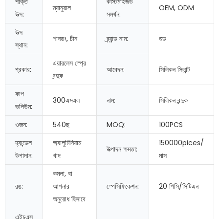
শক্তি
কাস্টমাইজড
ম্যানুয়াল
OEM, ODM
উত্স:
সমর্থন:
উত্স
শানডং, চীন
ব্র্যান্ড নাম:
শুড
স্থান:
এয়ারলেস স্প্রে
প্রকার:
আবেদন:
সিলিকন সিলান্ট
বন্দুক
কাপ
300এমএল
নাম:
সিলিকন বন্দুক
ভলিউম:
ওজন:
540ছ
MOQ:
100PCS
হ্যান্ডেল
অ্যালুমিনিয়াম
150000pices/
উত্পাদন ক্ষমতা:
উপাদান:
খাদ
মাস
কমলা, বা
রঙ:
আপনার
স্পেসিফিকেশন:
20 পিসি/সিটিএন
অনুরোধ হিসাবে
এইচএস