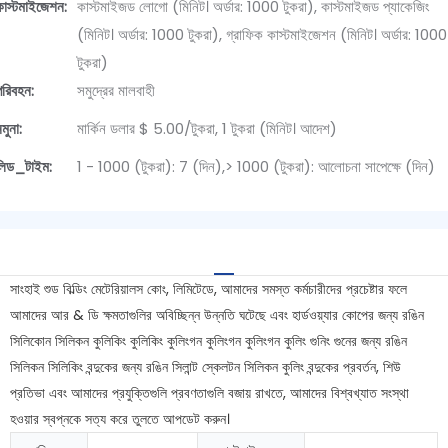
কাস্টমাইজেশন:
কাস্টমাইজড লোগো (মিনিট। অর্ডার: 1000 টুকরা), কাস্টমাইজড প্যাকেজিং
(মিনিট। অর্ডার: 1000 টুকরা), গ্রাফিক কাস্টমাইজেশন (মিনিট। অর্ডার: 1000
টুকরা)
পরিবহন:
সমুদ্রের মালবাহী
মুনা:
মার্কিন ডলার $ 5.00/টুকরা, 1 টুকরা (মিনিট। আদেশ)
লিড_টাইম:
1 - 1000 (টুকরা): 7 (দিন),> 1000 (টুকরা): আলোচনা সাপেক্ষে (দিন)
সাংহাই শুড বিল্ডিং মেটেরিয়ালস কোং, লিমিটেডে, আমাদের সমস্ত কর্মচারীদের প্রচেষ্টার ফলে
আমাদের আর & ডি ক্ষমতাগুলির অবিচ্ছিন্ন উন্নতি ঘটেছে এবং হার্ডওয়্যার কোপের জন্য রঙিন
সিলিকোন সিলিকন কুলিকিং কুলিকিং কুলিংগন কুলিংগন কুলিংগন কুলিং গুনিং গুনের জন্য রঙিন
সিলিকন সিলিকিং বন্দুকের জন্য রঙিন সিলান্ট স্কেলটন সিলিকন কুলিং বন্দুকের প্রবর্তন, শিউ
প্রতিভা এবং আমাদের প্রযুক্তিগুলি প্রবণতাগুলি বজায় রাখতে, আমাদের বিশ্বখ্যাত সংস্থা
হওয়ার স্বপ্নকে সত্য করে তুলতে আপডেট করুন।