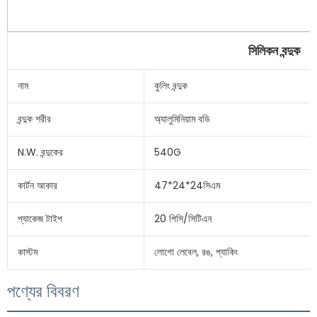
সিলিকন বন্দুক
নাম
কুলিং বন্দুক
বন্দুক শরীর
অ্যালুমিনিয়াম বডি
N.W. বন্দুকের
540G
কার্টন আকার
47*24*24সিএম
প্যাকেজ টাইপ
20 পিসি/সিটিএন
কাস্টম
লোগো লেবেল, রঙ, প্যাকিং
পণ্যের বিবরণ