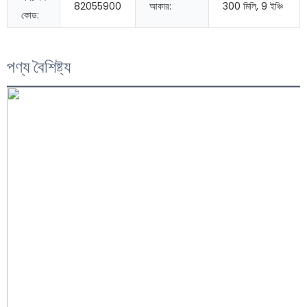
82055900
আকার:
300 মিলি, 9 ইঞ্চি
কোড:
পণ্য বৈশিষ্ট্য