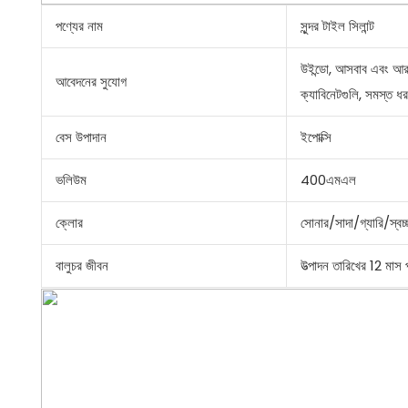
পণ্যের নাম
সুন্দর টাইল সিলান্ট
উইন্ডো, আসবাব এবং আরও
আবেদনের সুযোগ
ক্যাবিনেটগুলি, সমস্ত ধর
বেস উপাদান
ইপোক্সি
ভলিউম
400এমএল
ক্লোর
সোনার/সাদা/গ্যারি/স্বচ
বালুচর জীবন
উত্পাদন তারিখের 12 মাস 