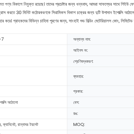
মূলত পণ্য বিকাশে নিযুক্ত রয়েছে। তাদের প্রচেষ্টার জন্য ধন্যবাদ, আমরা সাফল্যের সাথে পি
হকে হ্রাস করতে 30 মিনিট কঠোরকরণকে সিরামিকস বিকাশ চক্রের জন্য দুটি উপাদান ইপোক্সি আঠা
যবহার করে। গ্রাহকদের বিভিন্ন চাহিদা পূরণের জন্য, সাংহাই শুড বিল্ডিং মেটেরিয়ালস কোং, লিমিটেড
-7
অন্যান্য নাম:
আইনস নং:
শ্রেণিবদ্ধকরণ:
ব্যবহার:
প্রকার:
পোক্সি আঠালো
বেস:
রঙ:
 ক্যাবিনেট, রান্নাঘর টয়লেট
MOQ: