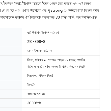
ইউ ফোম/সিলিকন সিলান্ট/ইপোক্সি আঠালো/তরল পেরেক তৈরি করেছি এবং এটি বিদেশী
লো রোপন করে এবং পণ্যের উচ্চমানের এবং দৃ strong ় নির্ভরযোগ্যতা নিশ্চিত করার
 কাস্টমাইজড ফ্যাক্টরি শীর্ষ বিক্রেতার সরবরাহকে 30 মিনিট হার্ডিং করে সিরামিকগুলির
দুটি উপাদান ইপোক্সি আঠালো
210-898-8
ডাবল উপাদান আঠালো
নির্মাণ, ফাইবার & পোশাক, পাদুকা & চামড়া, প্যাকিং,
পরিবহন, কাঠের কাজ, জলরোধী বিল্ডিং স্লিকোন সিলান্ট
নিরপেক্ষ, সিলিকন সিলান্ট
ইপোক্সি
কাস্টমাইজড রঙ
3000পিসি