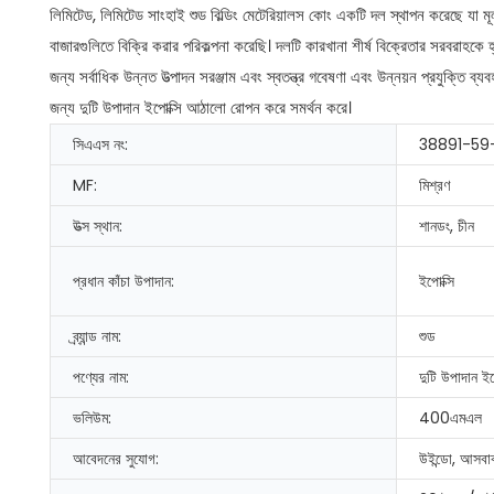
লিমিটেড, লিমিটেড সাংহাই শুড বিল্ডিং মেটেরিয়ালস কোং একটি দল স্থাপন করেছে যা 
বাজারগুলিতে বিক্রি করার পরিকল্পনা করেছি। দলটি কারখানা শীর্ষ বিক্রেতার সরবরা
জন্য সর্বাধিক উন্নত উত্পাদন সরঞ্জাম এবং স্বতন্ত্র গবেষণা এবং উন্নয়ন প্রযুক্তি ব্
জন্য দুটি উপাদান ইপোক্সি আঠালো রোপন করে সমর্থন করে।
সিএএস নং:
38891-59
MF:
মিশ্রণ
উত্স স্থান:
শানডং, চীন
প্রধান কাঁচা উপাদান:
ইপোক্সি
ব্র্যান্ড নাম:
শুড
পণ্যের নাম:
দুটি উপাদান ই
ভলিউম:
400এমএল
আবেদনের সুযোগ:
উইন্ডো, আসবাব,