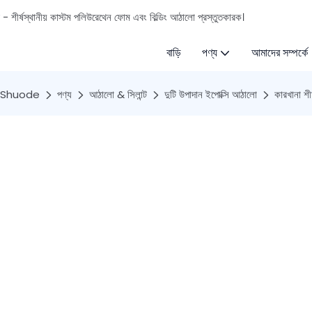
ড - শীর্ষস্থানীয় কাস্টম পলিউরেথেন ফোম এবং বিল্ডিং আঠালো প্রস্তুতকারক।
বাড়ি
পণ্য
আমাদের সম্পর্কে
Shuode
পণ্য
আঠালো & সিলান্ট
দুটি উপাদান ইপোক্সি আঠালো
কারখানা শী