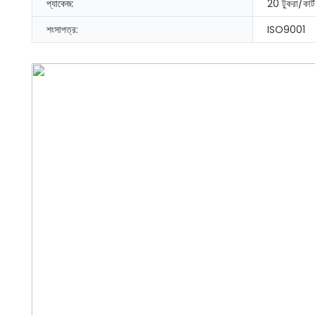
প্যাকেজ:
20 টুকরা/কার্
শংসাপত্র:
ISO9001