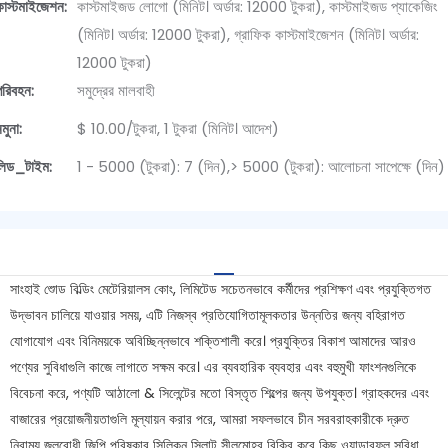
কাস্টমাইজেশন:
কাস্টমাইজড লোগো (মিনিট। অর্ডার: 12000 টুকরা), কাস্টমাইজড প্যাকেজিং
(মিনিট। অর্ডার: 12000 টুকরা), গ্রাফিক কাস্টমাইজেশন (মিনিট। অর্ডার:
12000 টুকরা)
পরিবহন:
সমুদ্রের মালবাহী
মুনা:
$ 10.00/টুকরা, 1 টুকরা (মিনিট। আদেশ)
লিড_টাইম:
1 - 5000 (টুকরা): 7 (দিন),> 5000 (টুকরা): আলোচনা সাপেক্ষে (দিন)
সাংহাই শুোড বিল্ডিং মেটেরিয়ালস কোং, লিমিটেড সচেতনভাবে কর্মীদের প্রশিক্ষণ এবং প্রযুক্তিগত
উদ্ভাবন চালিয়ে যাওয়ার সময়, এটি নিজস্ব প্রতিযোগিতামূলকতার উন্নতির জন্য বহিরাগত
যোগাযোগ এবং বিনিময়কে অবিচ্ছিন্নভাবে শক্তিশালী করে। প্রযুক্তির বিকাশ আমাদের আরও
পণ্যের সুবিধাগুলি কাজে লাগাতে সক্ষম করে। এর ব্যবহারিক ব্যবহার এবং বহুমুখী ফাংশনগুলিকে
বিবেচনা করে, পণ্যটি আঠালো & সিলেন্টের মতো বিস্তৃত শিল্পের জন্য উপযুক্ত। গ্রাহকদের এবং
বাজারের প্রয়োজনীয়তাগুলি মূল্যায়ন করার পরে, আমরা সফলভাবে চীন সরবরাহকারীকে দ্রুত
নিরাময় জলরোধী জিপি পরিষ্কার সিলিকন সিলান্ট সীলমোহর বিক্রি করে কিছু ওয়ান্ডারফুল সুবিধা