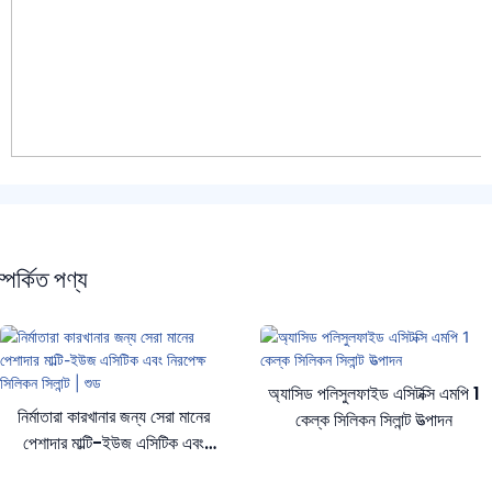
্পর্কিত পণ্য
অ্যাসিড পলিসুলফাইড এসিটক্সি এমপি 1
নির্মাতারা কারখানার জন্য সেরা মানের
কেল্ক সিলিকন সিলান্ট উত্পাদন
পেশাদার মাল্টি-ইউজ এসিটিক এবং
নিরপেক্ষ সিলিকন সিলান্ট | শুড