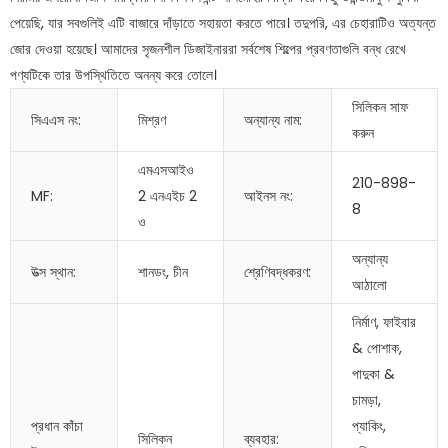
পেয়েছি, যার সবগুলিই এটি বাজারে দাঁড়াতে সহায়তা করতে পারে। তদুপরি, এর চেহারাটিও অত্যন্ত
জোর দেওয়া হয়েছে। আমাদের সৃজনশীল ডিজাইনাররা সর্বশেষ শিল্পের প্রবণতাগুলি বন্ধ রেখে
পণ্যটিকে তার উপস্থিতিতে অনন্য করে তোলে।
সিলিকন সাফ
সিএএস নং:
মিশ্রণ
অন্যান্য নাম:
করুন
এমএসআইও
210-898-
MF:
2 এনএইচ 2
আইনস নং:
8
ও
অন্যান্য
উত্স স্থান:
শানডং, চীন
শ্রেণিবদ্ধকরণ:
আঠালো
নির্মাণ, ফাইবার
& পোশাক,
পাদুকা &
চামড়া,
প্রধান কাঁচা
প্যাকিং,
সিলিকন
ব্যবহার: