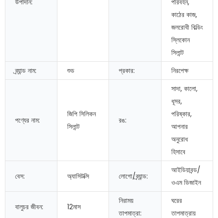
উপাদান:
পরিবহন,
কাঠের কাজ,
জলরোধী বিল্ডিং
স্লিকোন
সিলান্ট
ব্র্যান্ড নাম:
শুড
প্রকার:
নিরপেক্ষ
সাদা, কালো,
ধূসর,
জিপি সিলিকন
পরিষ্কার,
পণ্যের নাম:
রঙ:
সিলান্ট
আপনার
অনুরোধ
হিসাবে
আইডিয়াবন্ড/
বেস:
অ্যাসিটক্সি
লোগো/ব্র্যান্ড:
ওএম ডিজাইন
নিরাময়
ঘরের
বালুচর জীবন:
12মাস
তাপমাত্রা:
তাপমাত্রায়