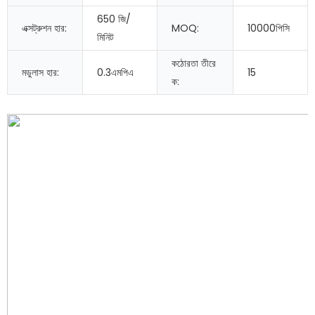
650 জি/
এক্সট্রুশন হার:
MOQ:
10000পিসি
মিনিট
কঠোরতা তীরে
মডুলাস হার:
0.3এমপিএ
15
ক: