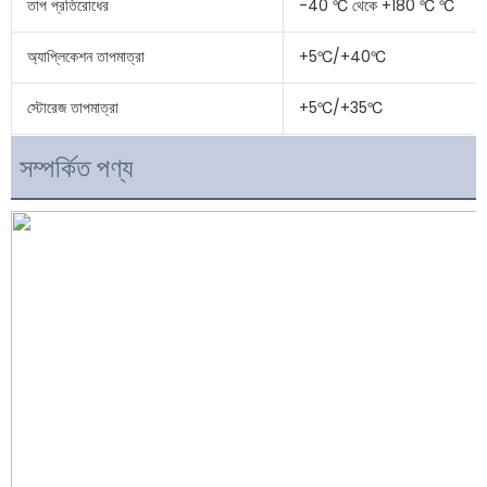
তাপ প্রতিরোধের
-40 ℃ থেকে +180 ℃ ℃
অ্যাপ্লিকেশন তাপমাত্রা
+5℃/+40℃
স্টোরেজ তাপমাত্রা
+5℃/+35℃
সম্পর্কিত পণ্য