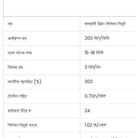
নাম
জলরোধী বিল্ডিং সিলিকন সিলান্ট
এক্সট্রুশন হার
200 মিলি/মিনিট
ত্বক গঠনের সময়
15-18 মিনিট
নিরাময় হার
3 মিমি/দিন
আলটিমা প্রসারিত (%)
300
টেনসিল শক্তি
0.70n/মিমি²
কঠোরতা তীরে ক
24
সিলিকন সিলেন্ট ঘনত্ব
1.02 জি/সেমি³