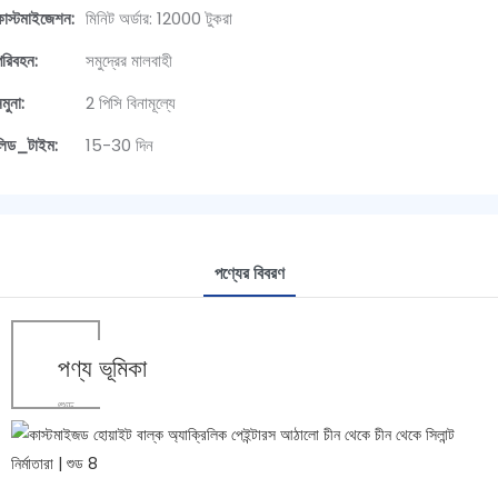
কাস্টমাইজেশন:
মিনিট অর্ডার: 12000 টুকরা
পরিবহন:
সমুদ্রের মালবাহী
মুনা:
2 পিসি বিনামূল্যে
লিড_টাইম:
15-30 দিন
পণ্যের বিবরণ
পণ্য ভূমিকা
শুড