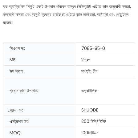
শুড অ্যাক্রিলিক সিলান্ট একটি উপাদান পরিবেশ বান্ধব সিসিল্যান্ট। এটিতে ভাল জলরোধী ক্ষমতা,
জলরোধী ক্ষমতা এবং বহুমুখী ব্যবহার রয়েছে it এটিতে ভাল নমনীয়তা, আঠালো এবং পেইন্টেবল
রয়েছে।
সিএএস নং:
7085-85-0
MF:
মিশ্রণ
উত্স স্থান:
সাংহাই, চীন
প্রধান কাঁচা উপাদান:
এক্রাইলিক
ব্র্যান্ড নাম:
SHUODE
এক্সট্রুশন হার:
200 মিলি/মিনিট
MOQ:
100সিটিএন