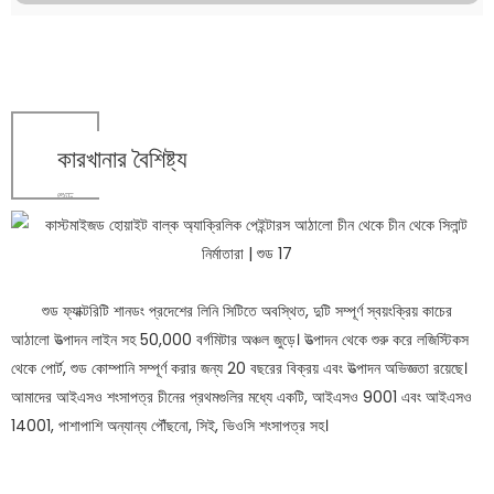
কারখানার বৈশিষ্ট্য
শুড
শুড ফ্যাক্টরিটি শানডং প্রদেশের লিনি সিটিতে অবস্থিত, দুটি সম্পূর্ণ স্বয়ংক্রিয় কাচের
আঠালো উত্পাদন লাইন সহ 50,000 বর্গমিটার অঞ্চল জুড়ে। উত্পাদন থেকে শুরু করে লজিস্টিকস
থেকে পোর্ট, শুড কোম্পানি সম্পূর্ণ করার জন্য 20 বছরের বিক্রয় এবং উত্পাদন অভিজ্ঞতা রয়েছে।
আমাদের আইএসও শংসাপত্র চীনের প্রথমগুলির মধ্যে একটি, আইএসও 9001 এবং আইএসও
14001, পাশাপাশি অন্যান্য পৌঁছনো, সিই, ভিওসি শংসাপত্র সহ।