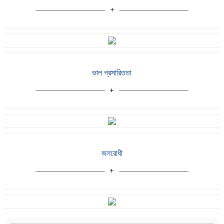
ভাল প্রসারিততা
জলরোধী