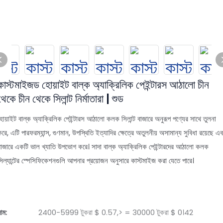
কাস্টমাইজড হোয়াইট বাল্ক অ্যাক্রিলিক পেইন্টারস আঠালো চীন
থেকে চীন থেকে সিলান্ট নির্মাতারা | শুড
হোয়াইট বাল্ক অ্যাক্রিলিক পেইন্টারস আঠালো কলক সিলান্ট বাজারে অনুরূপ পণ্যের সাথে তুলনা
রে, এটি পারফরম্যান্স, গুণমান, উপস্থিতি ইত্যাদির ক্ষেত্রে অতুলনীয় অসামান্য সুবিধা রয়েছে এ
বাজারে একটি ভাল খ্যাতি উপভোগ করে। সাদা বাল্ক অ্যাক্রিলিক পেইন্টারদের আঠালো কলক
সিল্যান্টের স্পেসিফিকেশনগুলি আপনার প্রয়োজন অনুসারে কাস্টমাইজ করা যেতে পারে।
াম:
2400-5999 টুকরা $ 0.57,> = 30000 টুকরা $ 0।42