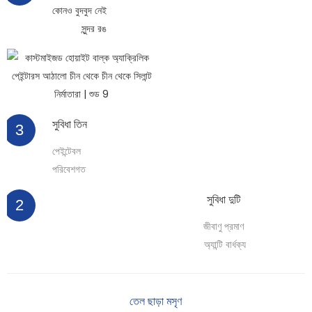
কোনও বুদবুদ নেই
সুন্দর রঙ
সুবিধা তিন
3
পেইন্টেবল
পরিবেশগত
সুবিধা দুটি
2
জীবাণু প্রমাণ
অ্যান্টি বার্ধক্য
তেল ছাড়া মসৃণ