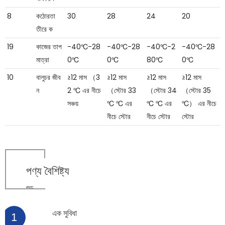
8
কঠোরতা
30
28
24
20
তীরে ক
19
কাজের তাপ
-40℃-28
-40℃-28
-40℃-2
-40℃-28
মাত্রা
0℃
0℃
80℃
0℃
10
বালুচর জীব
≥12 মাস （3
≥12 মাস
≥12 মাস
≥12 মাস
ন
2 ℃ এর নীচে
（স্টোর 33
（স্টোর 34
（স্টোর 35
সঞ্চয়
℃ ℃ এর
℃ ℃ এর
℃） এর নীচে
নীচে স্টোর
নীচে স্টোর
স্টোর
পণ্য
বৈশিষ্ট্য
শুড
এক সুবিধা
1