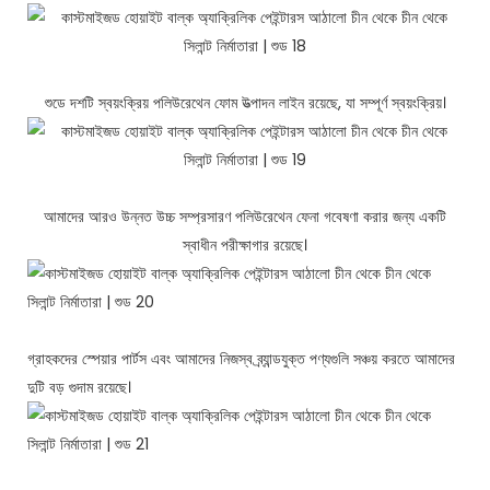
শুডে দশটি স্বয়ংক্রিয় পলিউরেথেন ফোম উত্পাদন লাইন রয়েছে, যা সম্পূর্ণ স্বয়ংক্রিয়।
আমাদের আরও উন্নত উচ্চ সম্প্রসারণ পলিউরেথেন ফেনা গবেষণা করার জন্য একটি
স্বাধীন পরীক্ষাগার রয়েছে।
গ্রাহকদের স্পেয়ার পার্টস এবং আমাদের নিজস্ব ব্র্যান্ডযুক্ত পণ্যগুলি সঞ্চয় করতে আমাদের
দুটি বড় গুদাম রয়েছে।