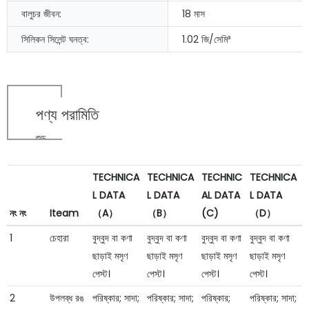
বালুচর জীবন:
18 মাস
সিলিকন সিলেন্ট ঘনত্ব:
1.02 জি/সেমি³
পণ্য পরামিতি
শুড
TECHNICA
TECHNICA
TECHNIC
TECHNICA
L DATA
L DATA
AL DATA
L DATA
নং নং
Iteam
（A）
（B）
(C)
（D）
1
চেহারা
বুদ্বুদ বা কণা
বুদ্বুদ বা কণা
বুদ্বুদ বা কণা
বুদ্বুদ বা কণা
ছাড়াই মসৃণ
ছাড়াই মসৃণ
ছাড়াই মসৃণ
ছাড়াই মসৃণ
পেস্ট।
পেস্ট।
পেস্ট।
পেস্ট।
2
উপলব্ধ রঙ
পরিষ্কার; সাদা;
পরিষ্কার; সাদা;
পরিষ্কার;
পরিষ্কার; সাদা;